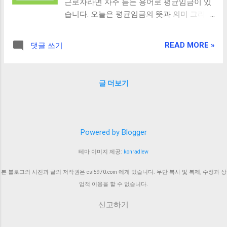
근로자라면 자주 듣는 용어로 평균임금이 있
습니다. 오늘은 평균임금의 뜻과 의미 그리
고 계산 방법을 알아보고 퇴직금외 적용되는
항목별 내용 에 대해 알기 쉽게 정리해보겠습
READ MORE »
댓글 쓰기
니다. [평균임금 의미와 계산방법을 활용한
간편 모의계산] 📌 목 차 1. 평균임금의 뜻과
의미 2. 평균임금 계산 방법 및 공식 (연차수
글 더보기
당·상여금 포함) [ 2026년 기준 실시간 평균
임금 계산기 ] 3. 평균임금이 적용되는 4대 핵
심 항목 4. 평균임금 계산 시 제외되는 기간 5.
평균임금 계산 예외 사항 및 주의점 6. 핵심
Powered by Blogger
요약 및 마무리 1. 평균임금의 뜻과 의미 평균
임금이란 사유가 발생한 날 이전 3개월 동안
테마 이미지 제공:
konradlew
해당 근로자에게 지급된 임금의 총액을 그 기
간의 총일수로 나눈 금액 을 말합니다. 쉽게
본 블로그의 사진과 글의 저작권은 csl5970.com 에게 있습니다. 무단 복사 및 복제, 수정과 상
말해 내가 실제로 받아온 일평균 소득 을 뜻
업적 이용을 할 수 없습니다.
합니다. 기본급뿐만 아니라 근로계약서나 취
신고하기
업규칙에 지급 조건이 명시된 약정수당(상여
금, 직책수당 등)과 연장·야간·휴일근로에 따