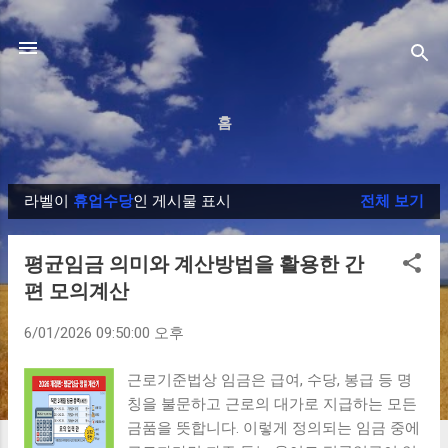
기본 콘텐츠로 건너뛰기
홈
라벨이
휴업수당
인 게시물 표시
전체 보기
글
평균임금 의미와 계산방법을 활용한 간
편 모의계산
6/01/2026 09:50:00 오후
근로기준법상 임금은 급여, 수당, 봉급 등 명
칭을 불문하고 근로의 대가로 지급하는 모든
금품을 뜻합니다. 이렇게 정의되는 임금 중에