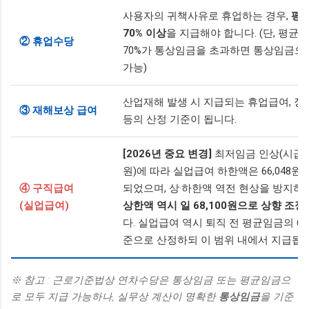
사용자의 귀책사유로 휴업하는 경우,
평
70% 이상
을 지급해야 합니다. (단, 평균
② 휴업수당
70%가 통상임금을 초과하면 통상임금으
가능)
산업재해 발생 시 지급되는 휴업급여, 
③ 재해보상 급여
등의 산정 기준이 됩니다.
[2026년 중요 변경]
최저임금 인상(시급 10
원)에 따라 실업급여 하한액은 66,048원
④ 구직급여
되었으며, 상·하한액 역전 현상을 방지하
(실업급여)
상한액 역시 일 68,100원으로 상향 조정
다. 실업급여 역시 퇴직 전 평균임금의 60
준으로 산정하되 이 범위 내에서 지급됩니
※ 참고 : 근로기준법상 연차수당은 통상임금 또는 평균임금으
로 모두 지급 가능하나, 실무상 계산이 명확한
통상임금
을 기준