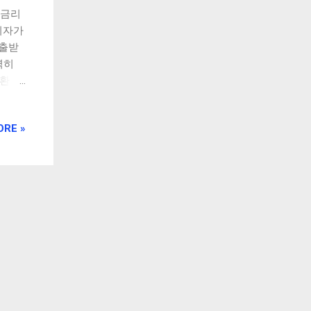
 금리
이자가
대출받
벽히
 vs
] 1.
원 아
ORE »
 방식
의 차
리금균
고정되
 줄어
환 특
점 :
렴 단
 기간
 비용
 않으