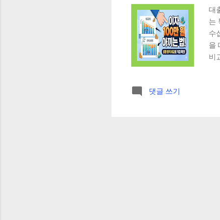
대
는
수
을
비
원금
원리
댓글 쓰기
끼는
선택
이
등분
어
들
징 
시
점 
동
이 